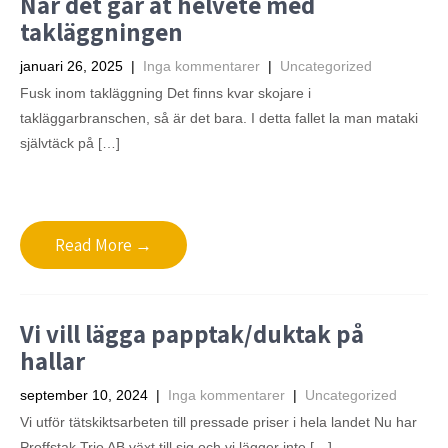
När det går åt helvete med
takläggningen
januari 26, 2025
|
Inga kommentarer
|
Uncategorized
Fusk inom takläggning Det finns kvar skojare i
takläggarbranschen, så är det bara. I detta fallet la man mataki
självtäck på […]
Read More →
Vi vill lägga papptak/duktak på
hallar
september 10, 2024
|
Inga kommentarer
|
Uncategorized
Vi utför tätskiktsarbeten till pressade priser i hela landet Nu har
Proffstak Trio AB växt till sig och vi lägger inte […]